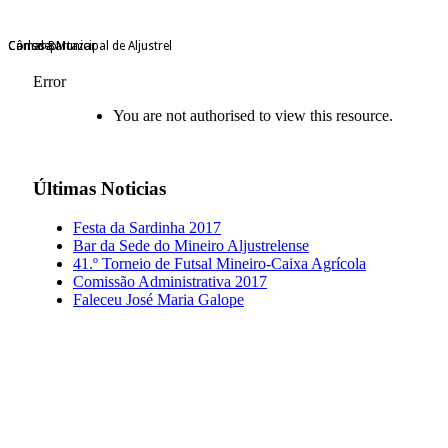
Câmara Municipal de Aljustrel
Consdep
Carlos Bartazar
Error
You are not authorised to view this resource.
Últimas
Noticias
Festa da Sardinha 2017
Bar da Sede do Mineiro Aljustrelense
41.º Torneio de Futsal Mineiro-Caixa Agrícola
Comissão Administrativa 2017
Faleceu José Maria Galope