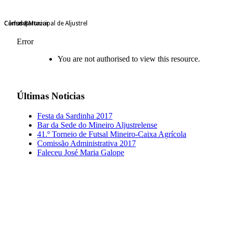
Câmara Municipal de Aljustrel
Consdep
Carlos Bartazar
Error
You are not authorised to view this resource.
Últimas
Noticias
Festa da Sardinha 2017
Bar da Sede do Mineiro Aljustrelense
41.º Torneio de Futsal Mineiro-Caixa Agrícola
Comissão Administrativa 2017
Faleceu José Maria Galope