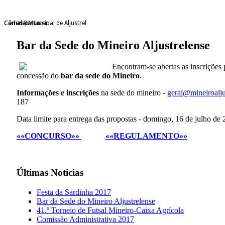
Câmara Municipal de Aljustrel
Consdep
Carlos Bartazar
Bar da Sede do Mineiro Aljustrelense
Encontram-se abertas as inscrições
concessão do
bar da sede do Mineiro
.
Informações e inscrições
na sede do mineiro -
geral@mineiroalju
187
Data limite para entrega das propostas - domingo, 16 de julho de
««CONCURSO»»
««REGULAMENTO»»
Últimas
Noticias
Festa da Sardinha 2017
Bar da Sede do Mineiro Aljustrelense
41.º Torneio de Futsal Mineiro-Caixa Agrícola
Comissão Administrativa 2017